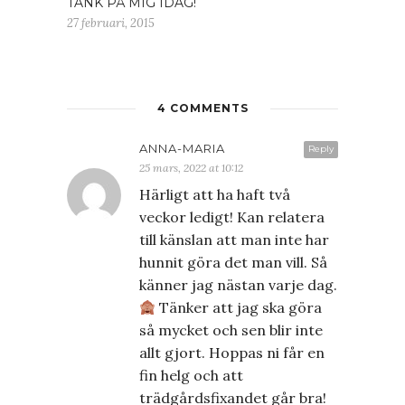
TÄNK PÅ MIG IDAG!
27 februari, 2015
4 COMMENTS
ANNA-MARIA
Reply
25 mars, 2022 at 10:12
Härligt att ha haft två
veckor ledigt! Kan relatera
till känslan att man inte har
hunnit göra det man vill. Så
känner jag nästan varje dag.
Tänker att jag ska göra
så mycket och sen blir inte
allt gjort. Hoppas ni får en
fin helg och att
trädgårdsfixandet går bra!