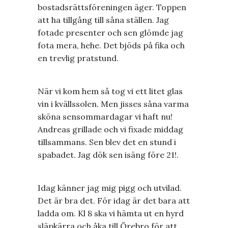
bostadsrättsföreningen äger. Toppen
att ha tillgång till såna ställen. Jag
fotade presenter och sen glömde jag
fota mera, hehe. Det bjöds på fika och
en trevlig pratstund.
När vi kom hem så tog vi ett litet glas
vin i kvällssolen. Men jisses såna varma
sköna sensommardagar vi haft nu!
Andreas grillade och vi fixade middag
tillsammans. Sen blev det en stund i
spabadet. Jag dök sen isäng före 21!.
Idag känner jag mig pigg och utvilad.
Det är bra det. För idag är det bara att
ladda om. Kl 8 ska vi hämta ut en hyrd
släpkärra och åka till Örebro för att