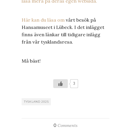
läsa mera på deras egen websida.
Här kan du läsa om
vårt besök på
Hansamuseet i Lübeck. I det inlägget
finns även länkar till tidigare inlägg
från vår tysklandsresa.
Må bäst!
3
TYSKLAND 2025
0
Comments