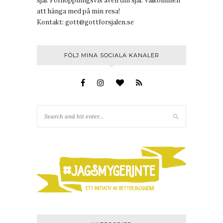
själ. Förhoppningsvis även din själ. Välkommen
att hänga med på min resa!
Kontakt:
gott@gottforsjalen.se
FÖLJ MINA SOCIALA KANALER