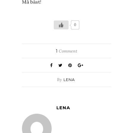
Må bäst!
0
1
Comment
By
LENA
LENA