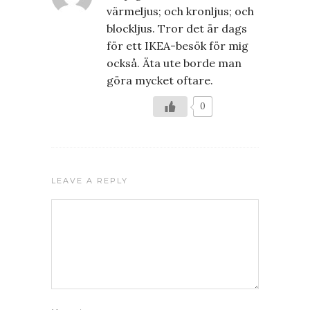
värmeljus; och kronljus; och
blockljus. Tror det är dags
för ett IKEA-besök för mig
också. Äta ute borde man
göra mycket oftare.
0
LEAVE A REPLY