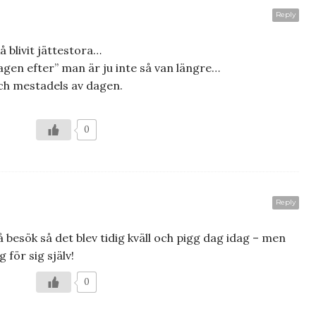
Reply
å blivit jättestora…
”dagen efter” man är ju inte så van längre…
tch mestadels av dagen.
0
Reply
å besök så det blev tidig kväll och pigg dag idag – men
 för sig själv!
0