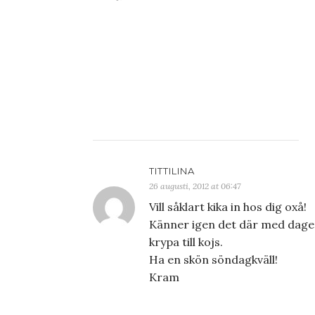
TITTILINA
26 augusti, 2012 at 06:47
Vill såklart kika in hos dig oxå!
Känner igen det där med dagen 
krypa till kojs.
Ha en skön söndagkväll!
Kram