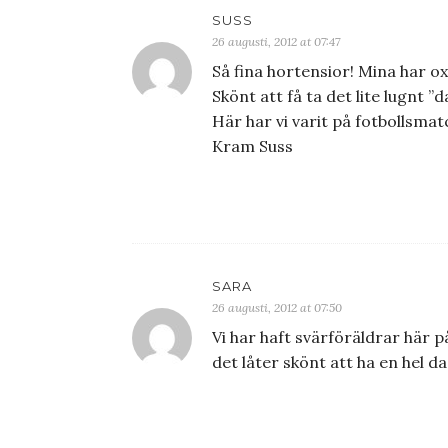
SUSS
26 augusti, 2012 at 07:47
Så fina hortensior! Mina har ox
Skönt att få ta det lite lugnt 
Här har vi varit på fotbollsma
Kram Suss
SARA
26 augusti, 2012 at 07:50
Vi har haft svärföräldrar här p
det låter skönt att ha en hel dag