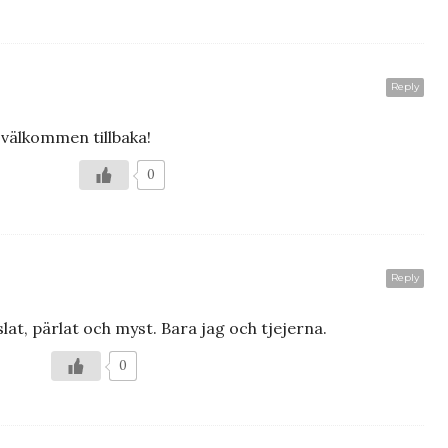
Reply
 välkommen tillbaka!
0
Reply
slat, pärlat och myst. Bara jag och tjejerna.
0