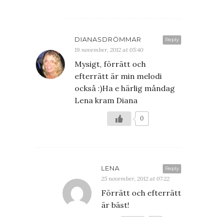
DIANASDRÖMMAR
Reply
19 november, 2012 at 05:40
Mysigt, förrätt och
efterrätt är min melodi
också :)Ha e härlig måndag
Lena kram Diana
0
LENA
Reply
25 november, 2012 at 07:22
Förrätt och efterrätt
är bäst!