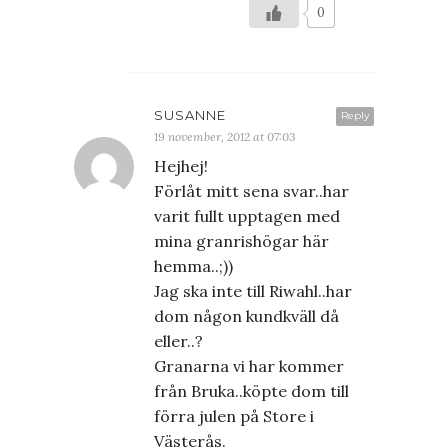
0
SUSANNE
Reply
19 november, 2012 at 07:03
Hejhej!
Förlåt mitt sena svar..har
varit fullt upptagen med
mina granrishögar här
hemma..;))
Jag ska inte till Riwahl..har
dom någon kundkväll då
eller..?
Granarna vi har kommer
från Bruka..köpte dom till
förra julen på Store i
Västerås.