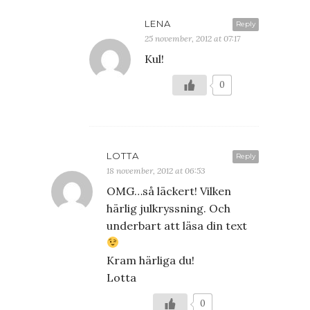
LENA
Reply
25 november, 2012 at 07:17
Kul!
0
LOTTA
Reply
18 november, 2012 at 06:53
OMG…så läckert! Vilken
härlig julkryssning. Och
underbart att läsa din text
Kram härliga du!
Lotta
0