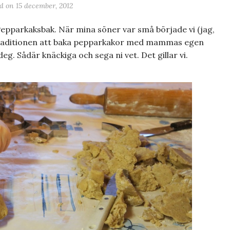
ed on
15 december, 2012
pparkaksbak. När mina söner var små började vi (jag,
raditionen att baka pepparkakor med mammas egen
g. Sådär knäckiga och sega ni vet. Det gillar vi.