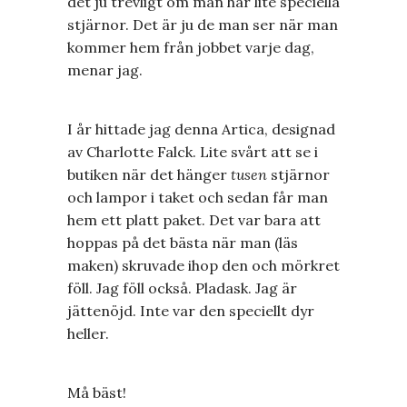
det ju trevligt om man har lite speciella
stjärnor. Det är ju de man ser när man
kommer hem från jobbet varje dag,
menar jag.
I år hittade jag denna Artica, designad
av Charlotte Falck. Lite svårt att se i
butiken när det hänger
tusen
stjärnor
och lampor i taket och sedan får man
hem ett platt paket. Det var bara att
hoppas på det bästa när man (läs
maken) skruvade ihop den och mörkret
föll. Jag föll också. Pladask. Jag är
jättenöjd. Inte var den speciellt dyr
heller.
Må bäst!