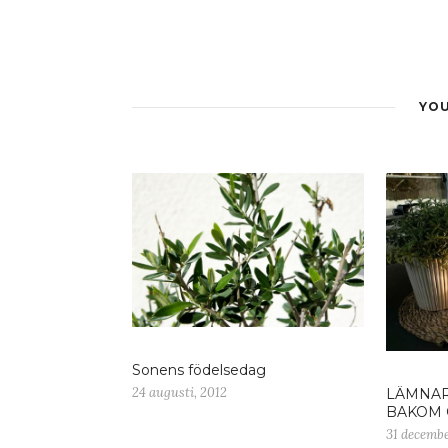
YOU
Sonens födelsedag
24 augusti, 2012
LÄMNAR
BAKOM 
31 decembe