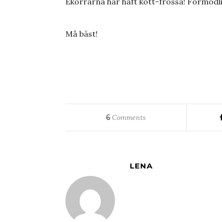
Ekorrarna har haft kott-frossa! Förmodlig
Må bäst!
6
Comments
LENA