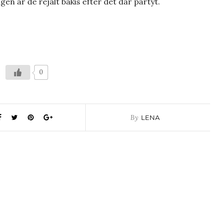
en är de rejält bakis efter det där partyt.
0
By
LENA