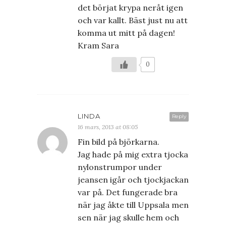
det börjat krypa neråt igen
och var kallt. Bäst just nu att
komma ut mitt på dagen!
Kram Sara
0
LINDA
Reply
16 mars, 2013 at 08:05
Fin bild på björkarna.
Jag hade på mig extra tjocka
nylonstrumpor under
jeansen igår och tjockjackan
var på. Det fungerade bra
när jag åkte till Uppsala men
sen när jag skulle hem och