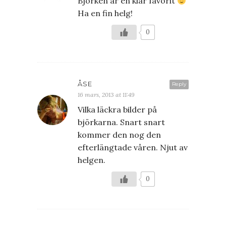
Björken är en klar favorit
Ha en fin helg!
0
ÅSE
Reply
16 mars, 2013 at 11:49
Vilka läckra bilder på
björkarna. Snart snart
kommer den nog den
efterlängtade våren. Njut av
helgen.
0