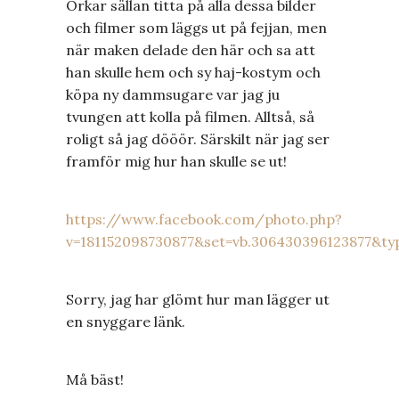
Orkar sällan titta på alla dessa bilder
och filmer som läggs ut på fejjan, men
när maken delade den här och sa att
han skulle hem och sy haj-kostym och
köpa ny dammsugare var jag ju
tvungen att kolla på filmen. Alltså, så
roligt så jag dööör. Särskilt när jag ser
framför mig hur han skulle se ut!
https://www.facebook.com/photo.php?
v=181152098730877&set=vb.306430396123877&ty
Sorry, jag har glömt hur man lägger ut
en snyggare länk.
Må bäst!