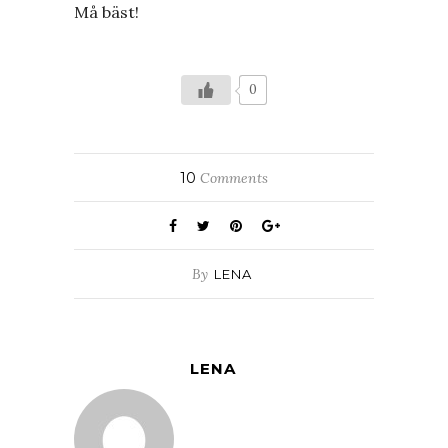
Må bäst!
0
10
Comments
By
LENA
LENA