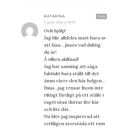
KATARINA
Reply
6 april, 2014 at 08:47
Ooh hjälp!
Jag blir alldeles matt bara av
att läsa… jisses vad duktig
du är!
Å vilken skillnad!
Jag har sanning att säga
faktiskt bara ställt till det
ännu värre den här helgen…
fniss…jag rensar lixom inte
riktigt färdigt på ett ställe i
taget utan duttar lite här
och lite där..
Nu blev jag inspirerad att
verkligen storstäda ett rum