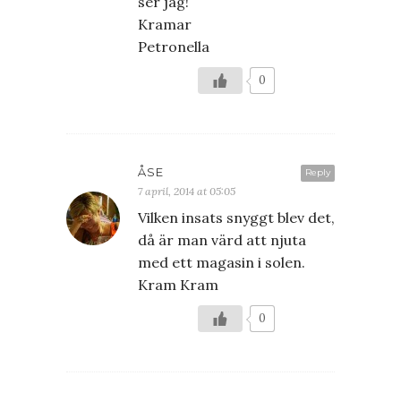
ser jag!
Kramar
Petronella
0
ÅSE
Reply
7 april, 2014 at 05:05
Vilken insats snyggt blev det,
då är man värd att njuta
med ett magasin i solen.
Kram Kram
0