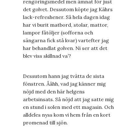
rengöringsmedel men ämnat för just
det golvet. Dessutom köpte jag Kährs
lack-refreshener. Så hela dagen idag
har vi burit matbord, stolar, mattor,
lampor fåtöljer (sofforna och
sängarna fick stå kvar) vartefter jag
har behandlat golven. Ni ser att det
blev viss skillnad va’?
Dessutom hann jag tvätta de sista
fönstren. Ååhh, vad jag känner mig
nöjd med den här helgens
arbetsinsats. Så nöjd att jag satte mig
en stund i solen med ett magasin. Och
alldeles nyss kom vi hem från en kort
promenad till sjön.