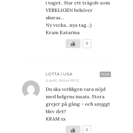
i taget.. Har ett trägolv som
VERKLIGEN behöver
skuras…
Ny vecka…nya tag..;)
Kram Katarina
0
LOTTA I USA
Reply
6 april, 2014 at 09:32
Du ska verkligen vara nöjd
med helgens insats. Stora
grejer på gång – och snyggt
blev det!!
KRAM xx
0