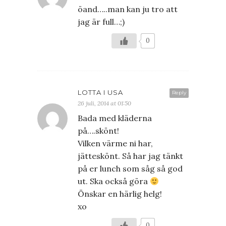
öand…..man kan ju tro att
jag är full…;)
0
LOTTA I USA
Reply
26 juli, 2014 at 01:50
Bada med kläderna
på….skönt!
Vilken värme ni har,
jätteskönt. Så har jag tänkt
på er lunch som såg så god
ut. Ska också göra
Önskar en härlig helg!
xo
0