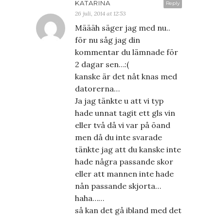
KATARINA
Reply
26 juli, 2014 at 12:53
Määäh säger jag med nu..
för nu såg jag din
kommentar du lämnade för
2 dagar sen…:(
kanske är det nåt knas med
datorerna…
Ja jag tänkte u att vi typ
hade unnat tagit ett gls vin
eller två då vi var på öand
men då du inte svarade
tänkte jag att du kanske inte
hade några passande skor
eller att mannen inte hade
nån passande skjorta…
haha……
så kan det gå ibland med det