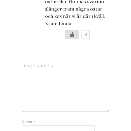
ostbricka. Hoppas svärmor
slänger fram några ostar
och kex när vi är där i kväll.
Kram Linda
0
LEAVE A REPLY
Namn
*