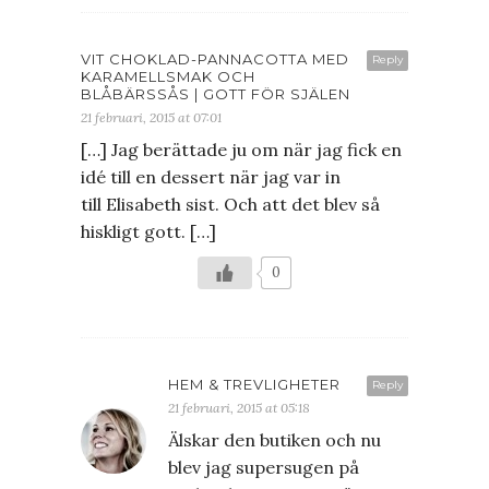
VIT CHOKLAD-PANNACOTTA MED
Reply
KARAMELLSMAK OCH
BLÅBÄRSSÅS | GOTT FÖR SJÄLEN
21 februari, 2015 at 07:01
[…] Jag berättade ju om när jag fick en
idé till en dessert när jag var in
till Elisabeth sist. Och att det blev så
hiskligt gott. […]
0
HEM & TREVLIGHETER
Reply
21 februari, 2015 at 05:18
Älskar den butiken och nu
blev jag supersugen på