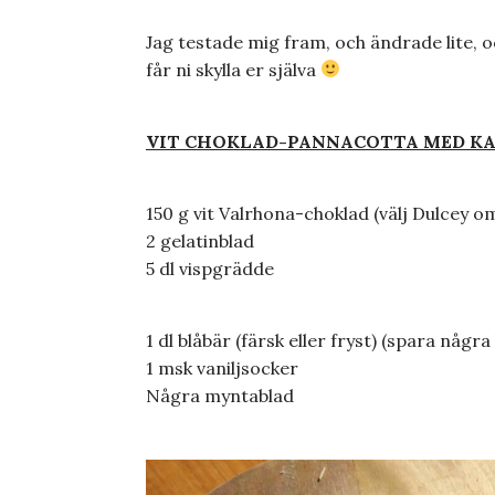
Jag testade mig fram, och ändrade lite, oc
får ni skylla er själva
VIT CHOKLAD-PANNACOTTA MED K
150 g vit Valrhona-choklad (välj Dulcey om
2 gelatinblad
5 dl vispgrädde
1 dl blåbär (färsk eller fryst) (spara några
1 msk vaniljsocker
Några myntablad