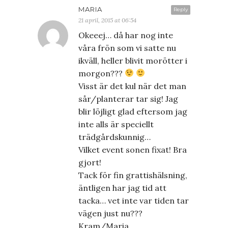
MARIA
Reply
21 april, 2015 at 06:54
Okeeej… då har nog inte
våra frön som vi satte nu
ikväll, heller blivit morötter i
morgon???
Visst är det kul när det man
sår/planterar tar sig! Jag
blir löjligt glad eftersom jag
inte alls är speciellt
trädgårdskunnig…
Vilket event sonen fixat! Bra
gjort!
Tack för fin grattishälsning,
äntligen har jag tid att
tacka… vet inte var tiden tar
vägen just nu???
Kram/Maria