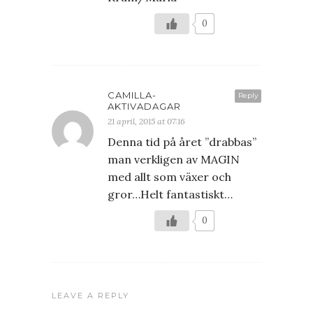
0
CAMILLA-
Reply
AKTIVADAGAR
21 april, 2015 at 07:16
Denna tid på året ”drabbas”
man verkligen av MAGIN
med allt som växer och
gror…Helt fantastiskt…
0
LEAVE A REPLY