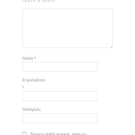
LEAVE A REPLY
Namn
*
E-postadress
*
Webbplats
Spara mitt namn, min e-