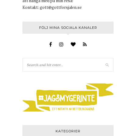
att hänga med på min resa!
Kontakt:
gott@gottforsjalen.se
FÖLJ MINA SOCIALA KANALER
KATEGORIER