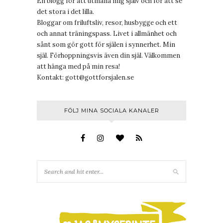
En blogg för att utmana mig själv och för att se
det stora i det lilla.
Bloggar om friluftsliv, resor, husbygge och ett
och annat träningspass. Livet i allmänhet och
sånt som gör gott för själen i synnerhet. Min
själ. Förhoppningsvis även din själ. Välkommen
att hänga med på min resa!
Kontakt:
gott@gottforsjalen.se
FÖLJ MINA SOCIALA KANALER