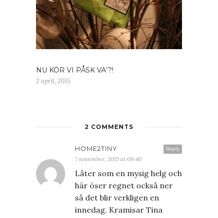
NU KÖR VI PÅSK VA’?!
2 april, 2015
2 COMMENTS
HOME2TINY
Reply
7 november, 2015 at 09:40
Låter som en mysig helg och
här öser regnet också ner
så det blir verkligen en
innedag. Kramisar Tina