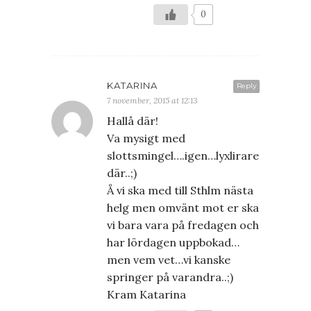
0
KATARINA
Reply
7 november, 2015 at 12:13
Hallå där!
Va mysigt med
slottsmingel….igen…lyxlirare
där..;)
Å vi ska med till Sthlm nästa
helg men omvänt mot er ska
vi bara vara på fredagen och
har lördagen uppbokad…
men vem vet…vi kanske
springer på varandra..;)
Kram Katarina