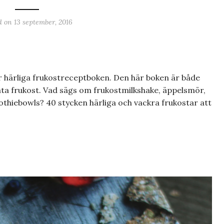
d on
13 september, 2016
r härliga frukostreceptboken. Den här boken är både
 äta frukost. Vad sägs om frukostmilkshake, äppelsmör,
thiebowls? 40 stycken härliga och vackra frukostar att