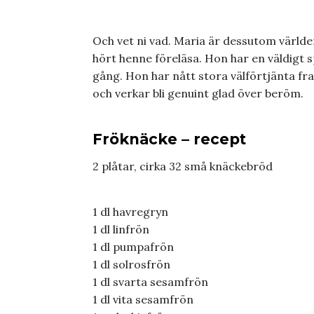
Och vet ni vad. Maria är dessutom världe
hört henne föreläsa. Hon har en väldigt spe
gång. Hon har nått stora välförtjänta 
och verkar bli genuint glad över beröm.
Fröknäcke – recept
2 plåtar, cirka 32 små knäckebröd
1 dl havregryn
1 dl linfrön
1 dl pumpafrön
1 dl solrosfrön
1 dl svarta sesamfrön
1 dl vita sesamfrön