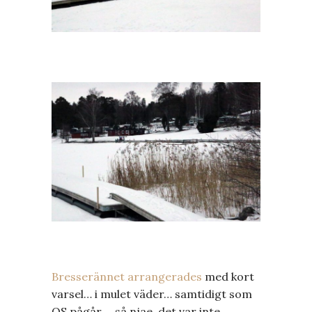
Bresserännet arrangerades
med kort
varsel… i mulet väder… samtidigt som
OS pågår…. så njae, det var inte