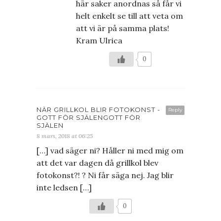
här saker anordnas så får vi
helt enkelt se till att veta om
att vi är på samma plats!
Kram Ulrica
0
NÄR GRILLKOL BLIR FOTOKONST -
Reply
GOTT FÖR SJÄLENGOTT FÖR
SJÄLEN
8 mars, 2018 at 06:25
[…] vad säger ni? Håller ni med mig om
att det var dagen då grillkol blev
fotokonst?! ? Ni får säga nej. Jag blir
inte ledsen […]
0