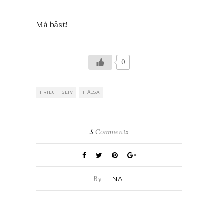
Må bäst!
0
FRILUFTSLIV
HÄLSA
3
Comments
By
LENA