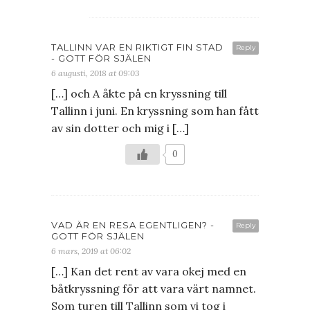
TALLINN VAR EN RIKTIGT FIN STAD
Reply
- GOTT FÖR SJÄLEN
6 augusti, 2018 at 09:03
[…] och A åkte på en kryssning till
Tallinn i juni. En kryssning som han fått
av sin dotter och mig i […]
0
VAD ÄR EN RESA EGENTLIGEN? -
Reply
GOTT FÖR SJÄLEN
6 mars, 2019 at 06:02
[…] Kan det rent av vara okej med en
båtkryssning för att vara värt namnet.
Som turen till Tallinn som vi tog i