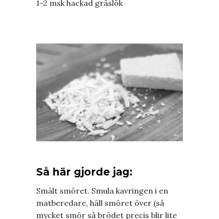
1-2 msk hackad gräslök
Så här gjorde jag:
Smält smöret. Smula kavringen i en
matberedare, häll smöret över (så
mycket smör så brödet precis blir lite