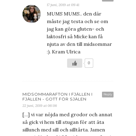
17 juni, 2019 at 09:41
MUMS MUMS.. den där
måste jag testa och se om
jag kan göra gluten- och
laktosfri så Micke kan få
njuta av den till midsommar
:). Kram Ulrica
0
MIDSOMMARAFTON I FJÄLLEN I
Reply
FJÄLLEN - GOTT FÖR SJÄLEN
22 juni, 2019 at 06:06
[…] vi var nöjda med grodor och annat
så gick vi hem till stugan för att äta
sillunch med sill och silltårta. Jamen