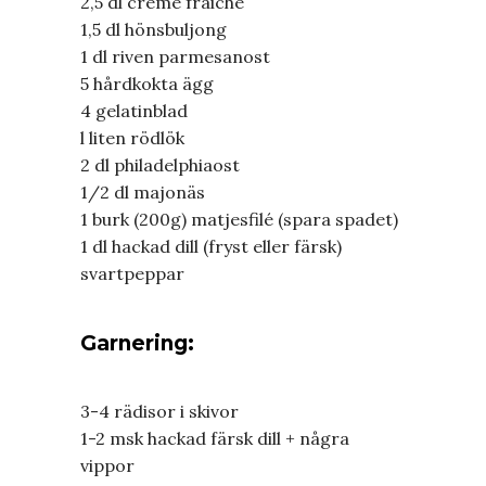
2,5 dl creme fraiche
1,5 dl hönsbuljong
1 dl riven parmesanost
5 hårdkokta ägg
4 gelatinblad
l liten rödlök
2 dl philadelphiaost
1/2 dl majonäs
1 burk (200g) matjesfilé (spara spadet)
1 dl hackad dill (fryst eller färsk)
svartpeppar
Garnering:
3-4 rädisor i skivor
1-2 msk hackad färsk dill + några
vippor