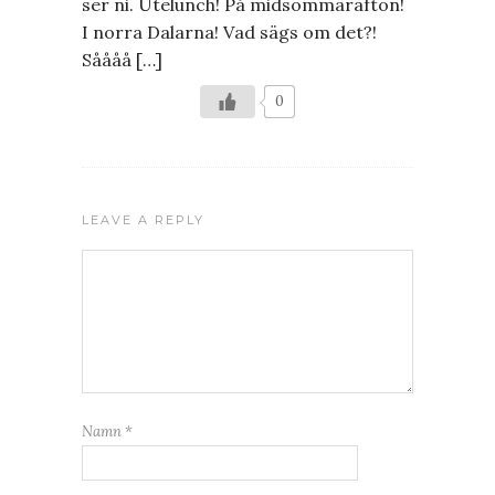
ser ni. Utelunch! På midsommarafton!
I norra Dalarna! Vad sägs om det?!
Såååå […]
0
LEAVE A REPLY
Namn
*