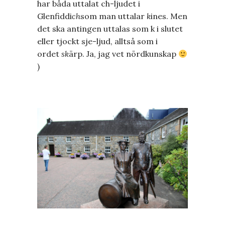
har båda uttalat ch-ljudet i
Glenfiddi
ch
som man uttalar
k
ines. Men
det ska antingen uttalas som k i slutet
eller tjockt sje-ljud, alltså som i
ordet
sk
ärp. Ja, jag vet nördkunskap
)