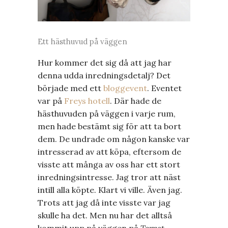
Ett hästhuvud på väggen
Hur kommer det sig då att jag har
denna udda inredningsdetalj? Det
började med ett
bloggevent
. Eventet
var på
Freys hotell
. Där hade de
hästhuvuden på väggen i varje rum,
men hade bestämt sig för att ta bort
dem. De undrade om någon kanske var
intresserad av att köpa, eftersom de
visste att många av oss har ett stort
inredningsintresse. Jag tror att näst
intill alla köpte. Klart vi ville. Även jag.
Trots att jag då inte visste var jag
skulle ha det. Men nu har det alltså
kommit upp på väggen på
Torpet
.