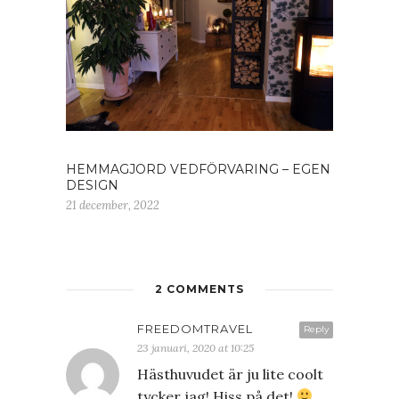
HEMMAGJORD VEDFÖRVARING – EGEN
DESIGN
21 december, 2022
2 COMMENTS
FREEDOMTRAVEL
Reply
23 januari, 2020 at 10:25
Hästhuvudet är ju lite coolt
tycker jag! Hiss på det!