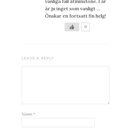
vanliga fall åtminstone. I år
är ju inget som vanligt …
Önskar en fortsatt fin helg!
0
LEAVE A REPLY
Namn
*