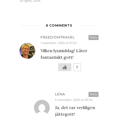
30 april, 2016
6 COMMENTS
FREEDOMTRAVEL
Reply
1 november, 2020 at 07:22
Vilken lyxmiddag! Låter
fantastiskt gott!
0
LENA
Reply
6 november, 2020 at 05:30
Ja, det var verkligen
jättegott!