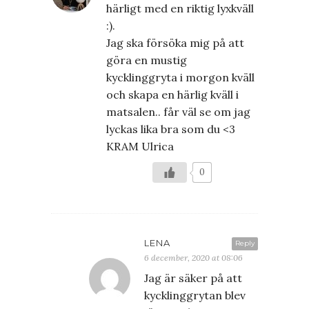
härligt med en riktig lyxkväll
:).
Jag ska försöka mig på att
göra en mustig
kycklinggryta i morgon kväll
och skapa en härlig kväll i
matsalen.. får väl se om jag
lyckas lika bra som du <3
KRAM Ulrica
0
LENA
Reply
6 december, 2020 at 08:06
Jag är säker på att
kycklinggrytan blev