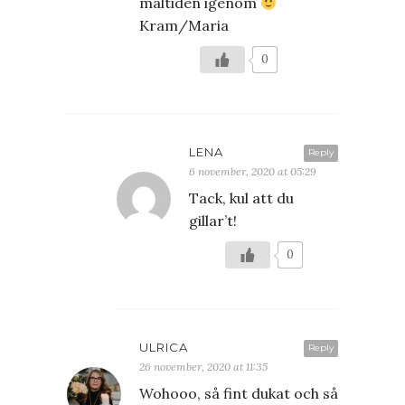
måltiden igenom
Kram/Maria
0
LENA
Reply
6 november, 2020 at 05:29
Tack, kul att du
gillar’t!
0
ULRICA
Reply
26 november, 2020 at 11:35
Wohooo, så fint dukat och så