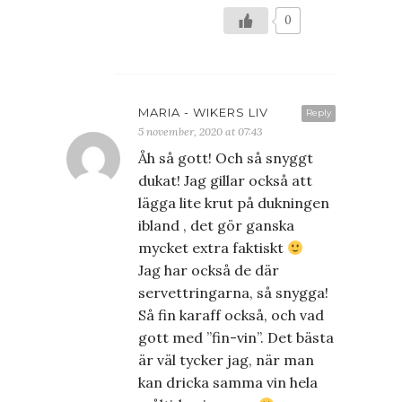
0
MARIA - WIKERS LIV
Reply
5 november, 2020 at 07:43
Åh så gott! Och så snyggt
dukat! Jag gillar också att
lägga lite krut på dukningen
ibland , det gör ganska
mycket extra faktiskt
Jag har också de där
servettringarna, så snygga!
Så fin karaff också, och vad
gott med ”fin-vin”. Det bästa
är väl tycker jag, när man
kan dricka samma vin hela