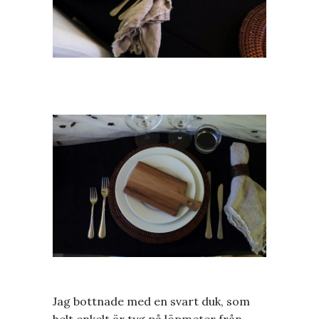
Jag bottnade med en svart duk, som
helt enkelt är tyg på löpmeter från