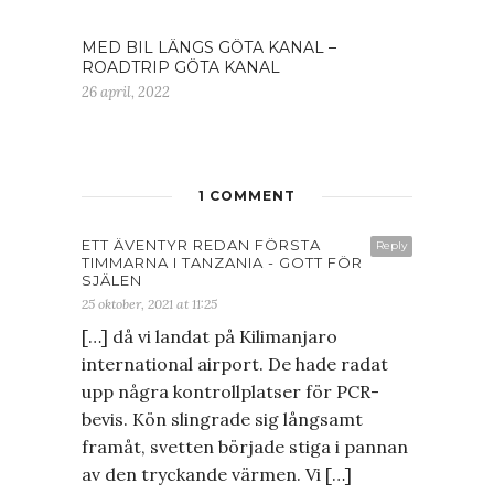
MED BIL LÄNGS GÖTA KANAL –
ROADTRIP GÖTA KANAL
26 april, 2022
1 COMMENT
ETT ÄVENTYR REDAN FÖRSTA
Reply
TIMMARNA I TANZANIA - GOTT FÖR
SJÄLEN
25 oktober, 2021 at 11:25
[…] då vi landat på Kilimanjaro
international airport. De hade radat
upp några kontrollplatser för PCR-
bevis. Kön slingrade sig långsamt
framåt, svetten började stiga i pannan
av den tryckande värmen. Vi […]