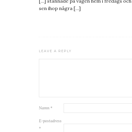
[…] stannade på vägen hem i fredags och
sen ihop några […]
LEAVE A REPLY
Namn
*
E-postadress
*