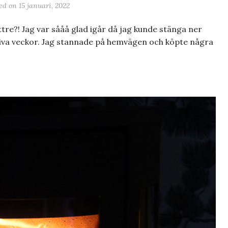
ted on
15 januari, 2022
re?! Jag var sååå glad igår då jag kunde stänga ner
nsiva veckor. Jag stannade på hemvägen och köpte några