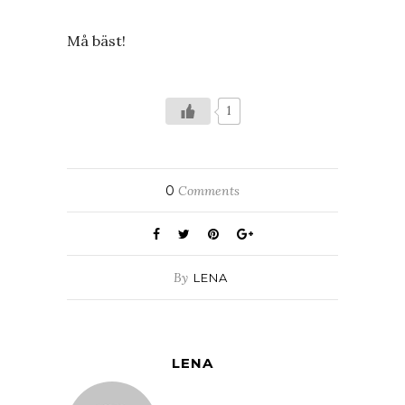
Må bäst!
1
0
Comments
By
LENA
LENA