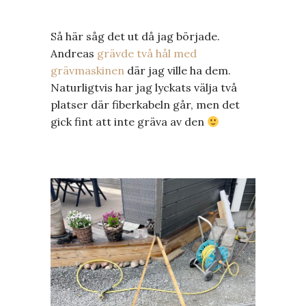
Så här såg det ut då jag började.
Andreas
grävde två hål med
grävmaskinen
där jag ville ha dem.
Naturligtvis har jag lyckats välja två
platser där fiberkabeln går, men det
gick fint att inte gräva av den