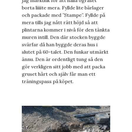
jag markduk för att hålla ogräset
borta liiiite mera. Fyllde lite bärlager
och packade med ”Stampe”. Fyllde på
mera tills jag nått rätt höjd så att
plintarna kommer i nivå för den tänkta
muren intill. Den där stocken byggde
svärfar då han byggde deras hus i
slutet på 60-talet. Den funkar utmärkt
ännu. Den är ordentligt tung så den
gör verkligen sitt jobb med att packa
gruset hårt och själv får man ett
träningspass på köpet.