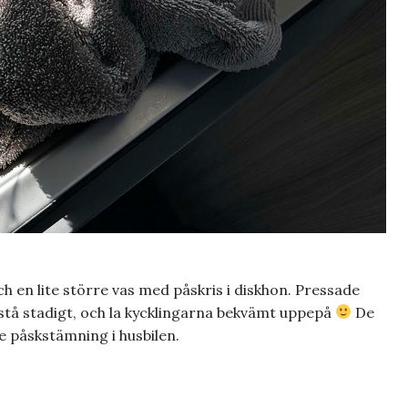
ch en lite större vas med påskris i diskhon. Pressade
stå stadigt, och la kycklingarna bekvämt uppepå
De
te påskstämning i husbilen.