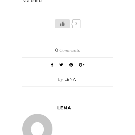
Må bäst!
3
0
Comments
By
LENA
LENA