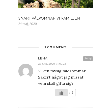
SNART VÄLKOMNAR VI FAMILJEN
24 maj, 2020
1 COMMENT
LENA
Reply
25 juni, 2026 at 07:23
Vilken mysig midsommar.
Säkert något jag missat,
vem skall gifta sig?
1