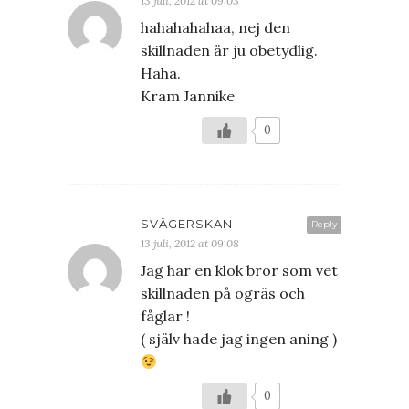
13 juli, 2012 at 09:03
hahahahahaa, nej den
skillnaden är ju obetydlig.
Haha.
Kram Jannike
0
SVÄGERSKAN
Reply
13 juli, 2012 at 09:08
Jag har en klok bror som vet
skillnaden på ogräs och
fåglar !
( själv hade jag ingen aning )
0