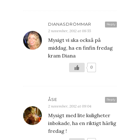
DIANASDRÖMMAR
Reply
2 november, 2012 at 08:55
Mysigt vi ska också på
middag, ha en finfin fredag
kram Diana
0
ÅSE
Reply
2 november, 2012 at 09:04
Mysigt med lite kuligheter
inbokade, ha en riktigt härlig
fredag !