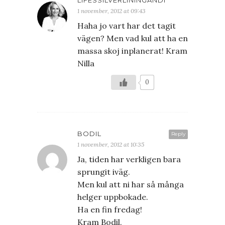
LIFESSILVERLININGANDI
1 november, 2012 at 09:43
Haha jo vart har det tagit
vägen? Men vad kul att ha en
massa skoj inplanerat! Kram
Nilla
0
BODIL
Reply
1 november, 2012 at 10:35
Ja, tiden har verkligen bara
sprungit iväg.
Men kul att ni har så många
helger uppbokade.
Ha en fin fredag!
Kram Bodil.