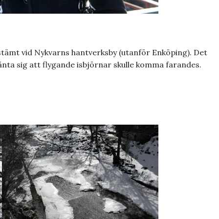
tämt vid Nykvarns hantverksby (utanför Enköping). Det
änta sig att flygande isbjörnar skulle komma farandes.