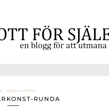
R - LÅNGA & KORTA
ÅRKONST-RUNDA