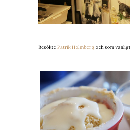
Besökte
Patrik Holmberg
och som vanligt