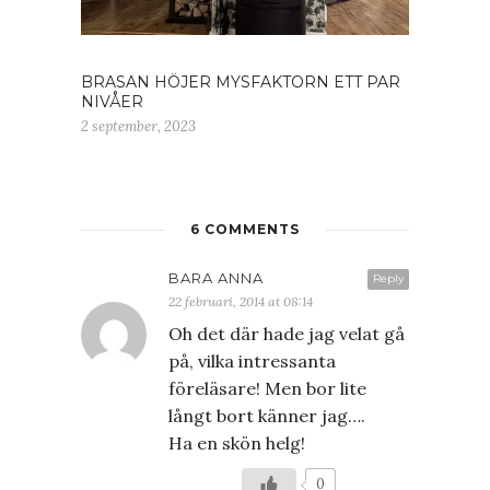
BRASAN HÖJER MYSFAKTORN ETT PAR
NIVÅER
2 september, 2023
6 COMMENTS
BARA ANNA
Reply
22 februari, 2014 at 08:14
Oh det där hade jag velat gå
på, vilka intressanta
föreläsare! Men bor lite
långt bort känner jag….
Ha en skön helg!
0