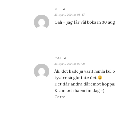
MILLA
23 april, 2014 at 08:45
Gah – jag får väl boka in 30 augu
CATTA
23 april, 2014 at 09:06
Åh, det hade ju varit himla ku
tyvärr så går inte det
Det där andra däremot hoppas 
Kram och ha en fin dag =)
Catta