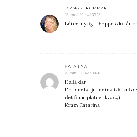
DIANASDRÖMMAR
23 april, 2014 at 05:58
Låter mysigt , hoppas du får en
KATARINA
23 april, 2014 at 08:18
Hallå där!
Det där lät ju fantastiskt kul 
det finns platser kvar..;)
Kram Katarina