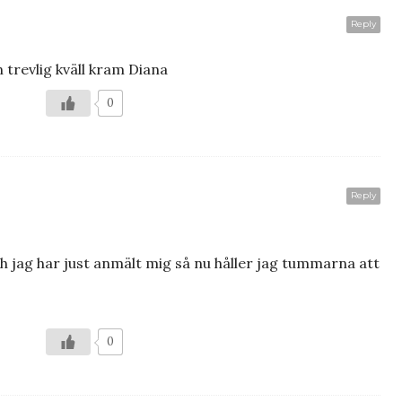
Reply
 trevlig kväll kram Diana
0
Reply
och jag har just anmält mig så nu håller jag tummarna att
0