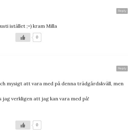
Reply
sti istället ;=) kram Milla
0
Reply
l och mysigt att vara med på denna trädgårdskväll, men
jag verkligen att jag kan vara med på!
0