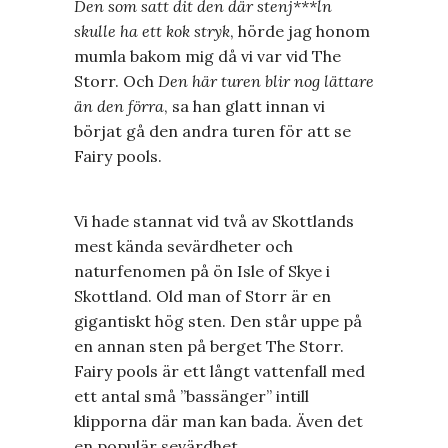
Den som satt dit den där stenj***ln
skulle ha ett kok stryk
, hörde jag honom
mumla bakom mig då vi var vid The
Storr. Och
Den här turen blir nog lättare
än den förra
, sa han glatt innan vi
börjat gå den andra turen för att se
Fairy pools.
Vi hade stannat vid två av Skottlands
mest kända sevärdheter och
naturfenomen på ön Isle of Skye i
Skottland. Old man of Storr är en
gigantiskt hög sten. Den står uppe på
en annan sten på berget The Storr.
Fairy pools är ett långt vattenfall med
ett antal små ”bassänger” intill
klipporna där man kan bada. Även det
en populär sevärdhet.