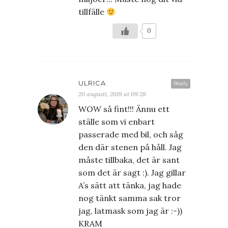
tillfälle
0
ULRICA
Reply
20 augusti, 2019 at 09:28
WOW så fint!!! Ännu ett
ställe som vi enbart
passerade med bil, och såg
den där stenen på håll. Jag
måste tillbaka, det är sant
som det är sagt :). Jag gillar
A’s sätt att tänka, jag hade
nog tänkt samma sak tror
jag, latmask som jag är :-))
KRAM