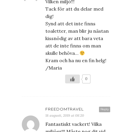
Vilken miljö!!!
Tack för att du delar med
dig!
Synd att det inte finns
toaletter, man blir ju nästan
kissnödig av att bara veta
att de inte finns om man
skulle behöva…
Kram och ha nu en fin helg!
/Maria
0
FREEDOMTRAVEL
Reply
18 augusti, 2019 at 08:20
Fantastiskt vackert! Vilka
miljöer!!! Måste nog dit vid