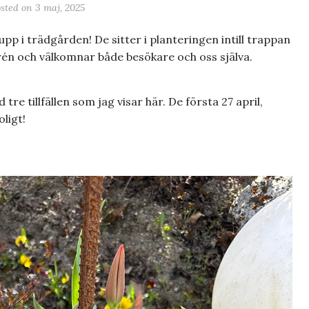
sted on
3 maj, 2025
upp i trädgården! De sitter i planteringen intill trappan
rén och välkomnar både besökare och oss själva.
 tre tillfällen som jag visar här. De första 27 april,
oligt!