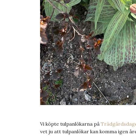
Vi köpte tulpanlökarna på
Trädgårdsdage
vet ju att tulpanlökar kan komma igen år