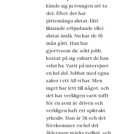
kände sig ju tvungen att ta
det. Efter det har
jättemånga slutat, fått
liknande erbjudande eller
slutat ändå. Nu har de 18
mån gått. Han har
gjortvsom du, sökt jobb,
kostat på sig enbart de han
velat ha. Varit på intervjuer
en hel del. Jobbat med egna
saker i ett AB vi har. Men
inget har lett till något, och
det har verkligen varit tufft
för en som är driven och
verkligen haft ett spikrakt
yrkesliv. Han är 58 och det
förekommer en hel del
åldersism märks tydligt, och