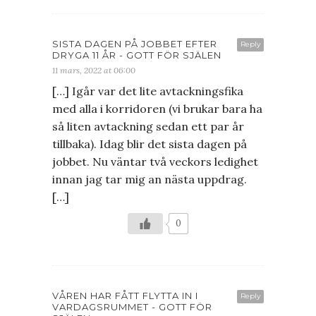
SISTA DAGEN PÅ JOBBET EFTER
Reply
DRYGA 11 ÅR - GOTT FÖR SJÄLEN
11 mars, 2022 at 06:00
[…] Igår var det lite avtackningsfika
med alla i korridoren (vi brukar bara ha
så liten avtackning sedan ett par år
tillbaka). Idag blir det sista dagen på
jobbet. Nu väntar två veckors ledighet
innan jag tar mig an nästa uppdrag.
[…]
0
VÅREN HAR FÅTT FLYTTA IN I
Reply
VARDAGSRUMMET - GOTT FÖR