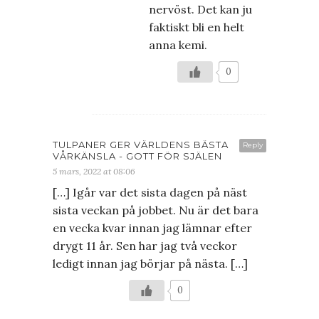
nervöst. Det kan ju
faktiskt bli en helt
anna kemi.
0
TULPANER GER VÄRLDENS BÄSTA
Reply
VÅRKÄNSLA - GOTT FÖR SJÄLEN
5 mars, 2022 at 08:06
[…] Igår var det sista dagen på näst
sista veckan på jobbet. Nu är det bara
en vecka kvar innan jag lämnar efter
drygt 11 år. Sen har jag två veckor
ledigt innan jag börjar på nästa. […]
0