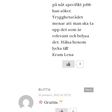
på nåt specifikt jobb
han söker.
Trygghetsrådet
menar att man ska ta
upp det som är
relevant och belysa
det. Hälsa honom
lycka till!
Kram Lena
0
BUTTA
Reply
18 januari, 2022 at 02:52
Grattis
0