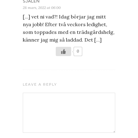
SJÄLEN
28 mars, 2022 at 06:00
[…] vet ni vad?! Idag börjar jag mitt
nya jobb! Efter två veckors ledighet,
som toppades med en trädsgårdshelg,
känner jag mig så laddad. Det […]
0
LEAVE A REPLY