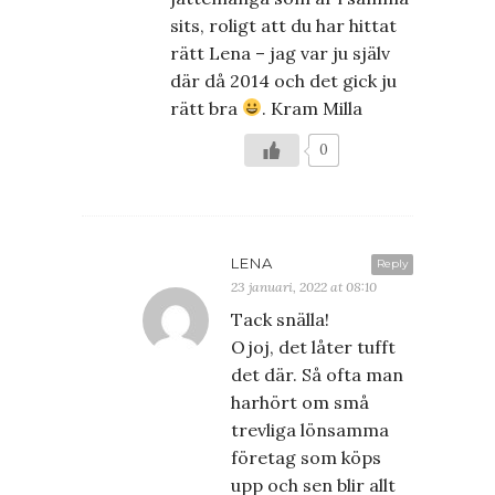
sits, roligt att du har hittat
rätt Lena – jag var ju själv
där då 2014 och det gick ju
rätt bra
. Kram Milla
0
LENA
Reply
23 januari, 2022 at 08:10
Tack snälla!
Ojoj, det låter tufft
det där. Så ofta man
harhört om små
trevliga lönsamma
företag som köps
upp och sen blir allt