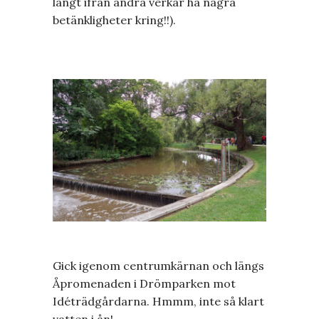
långt ifrån andra verkar ha några
betänkligheter kring!!).
Gick igenom centrumkärnan och längs
Åpromenaden i Drömparken mot
Idéträdgårdarna. Hmmm, inte så klart
vatten i ån!