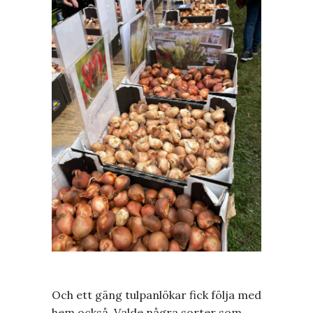
Och ett gäng tulpanlökar fick följa med
hem också. Valde några sorter som